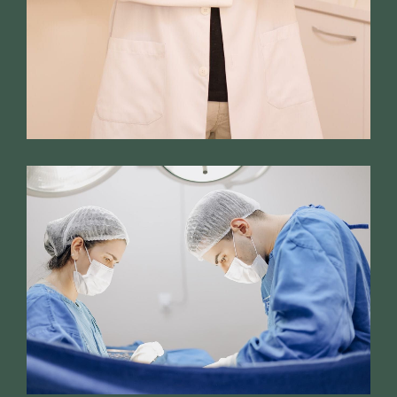
tudo com detalhes e faz um
trabalho impecável! Faço
acompanhamento com ele a
três messes, durante todo o
tempo ele escutou com
atenção minhas queixas e
investigou com cuidado para
chegarmos a um diagnóstico,
me orientou sobre as
possibilidades para melhorar
minha qualidade de vida, tirou
todas as minhas dúvidas,
sempre com muita paciência.
Também coloquei o DIU com
ele e foi um procedimento
maravilhoso, ele me