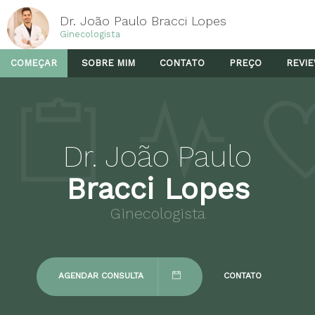
Dr. João Paulo Bracci Lopes
Ginecologista
COMEÇAR
SOBRE MIM
CONTATO
PREÇO
REVI
Dr. João Paulo
Bracci Lopes
Ginecologista
AGENDAR CONSULTA
CONTATO