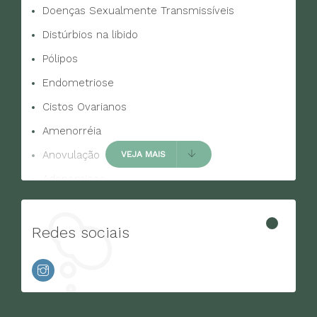
Doenças Sexualmente Transmissíveis
Distúrbios na libido
Pólipos
Endometriose
Cistos Ovarianos
Amenorréia
Anovulação
VEJA MAIS
Adenomiose
Incontinência urinária em mulheres
Cólica menstrual
Redes sociais
Sangramento uterino
Hipertrofia de pequenos lábios vaginais
Ressecamento vaginal