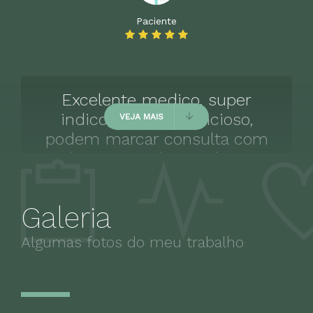
Paciente
Excelente medico, super
indico, muito antencioso,
VEJA MAIS
podem marcar consulta com
ele sem medo, excelente
medico .
Galeria
Algumas fotos do meu trabalho
Paciente