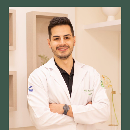
Ele é atencioso, educado,
prestativos. Fiquei muito feliz
com tamanha dedicação.
Paciente
Melhor profissional sem
duvidas! Extremamente
respeitoso e atencioso, explica